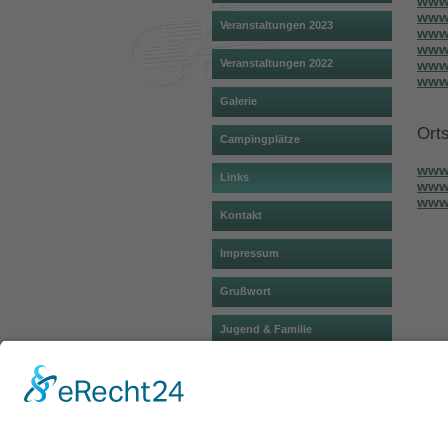
www.
www.
Veranstaltungen 2023
www
www.
www
Veranstaltungen 2022
www
Galerie
Ort
Campingplätze
www.
Links
www
www
Kontakt
Impressum
Grußwort
Jugend & Familie
321130
Besucher