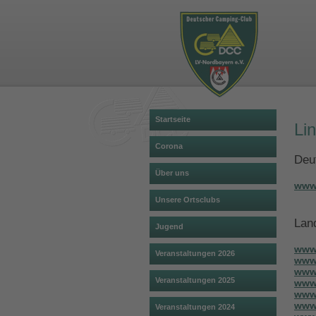
Startseite
Li
Corona
Deu
Über uns
www
Unsere Ortsclubs
Lan
Jugend
www
Veranstaltungen 2026
www.
www
Veranstaltungen 2025
www.
www
www.
Veranstaltungen 2024