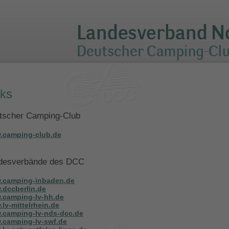
nks
tscher Camping-Club
.camping-club.de
desverbände des DCC
.camping-inbaden.de
dccberlin.de
.camping-lv-hh.de
lv-mittelrhein.de
.camping-lv-nds-dcc.de
camping-lv-swf.de