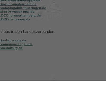
lv-ostwestfalen-lippe.de
lv-ruhr-niederrhein.de
.campingclub-thueringen.de
dcc-lv-weser-ems.de
.DCC-lv-wuerttemberg.de
.DCC-lv-hessen.de
sclubs in den Landesverbänden
kc-hof-saale.de
.camping-rangau.de
.cc-coburg.de